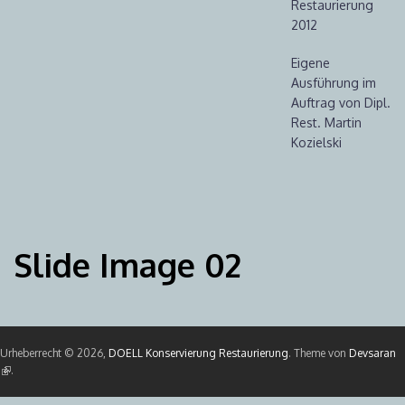
Restaurierung
2012
Eigene
Ausführung im
Auftrag von Dipl.
Rest. Martin
Kozielski
Slide Image 02
Urheberrecht © 2026,
DOELL Konservierung Restaurierung
. Theme von
Devsaran
(Link ist extern)
.