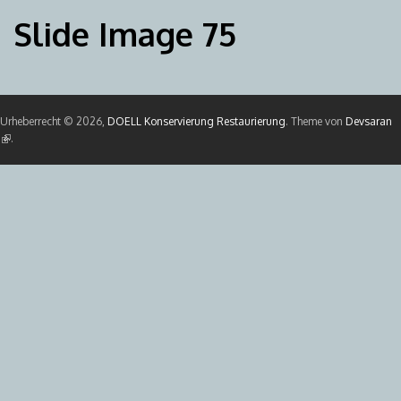
Slide Image 75
Urheberrecht © 2026,
DOELL Konservierung Restaurierung
. Theme von
Devsaran
(Link ist extern)
.