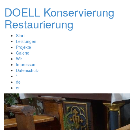
DOELL Konservierung
Restaurierung
Start
Leistungen
Projekte
Galerie
Wir
Impressum
Datenschutz
*
de
(Link ist extern)
en
(Link ist extern)