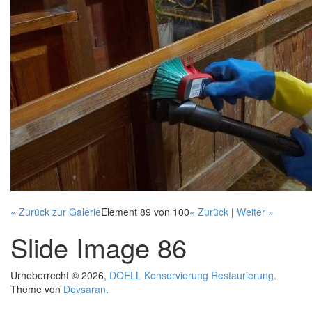
« Zurück zur Galerie
Element 89 von 100
« Zurück
|
Weiter »
Slide Image 86
Urheberrecht © 2026,
DOELL Konservierung Restaurierung
.
Theme von
Devsaran
(Link ist extern)
.